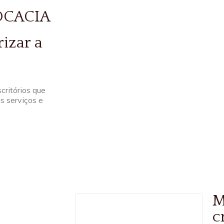
OCACIA
rizar a
critórios que
s serviços e
M
c