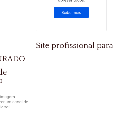
apresentados.
Saiba mais
Site profissional par
TURADO
de
o
a imagem
ecer um canal de
ional.