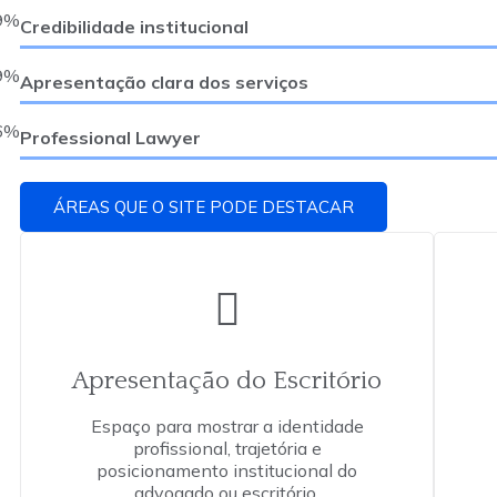
9%
Credibilidade institucional
9%
Apresentação clara dos serviços
6%
Professional Lawyer
ÁREAS QUE O SITE PODE DESTACAR
Apresentação do Escritório
Espaço para mostrar a identidade
profissional, trajetória e
posicionamento institucional do
advogado ou escritório.