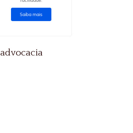
facilidade.
Saiba mais
a advocacia